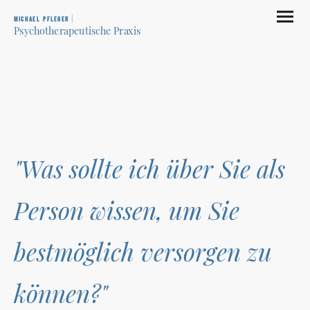
|
M i c h a e l P f l e g e r
Psychotherapeutische Praxis
"Was sollte ich über Sie als
Person wissen, um Sie
bestmöglich versorgen zu
können?"